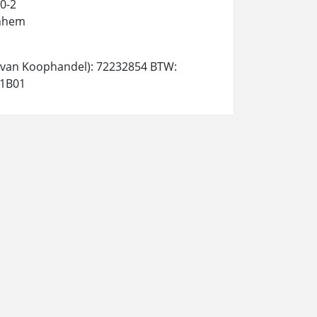
0-2
nhem
van Koophandel): 72232854 BTW:
1B01