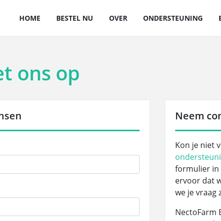
HOME
BESTEL NU
OVER
ONDERSTEUNING
t ons op
nsen
Neem con
Kon je niet 
ondersteuni
formulier i
ervoor dat 
we je vraag
NectoFarm B