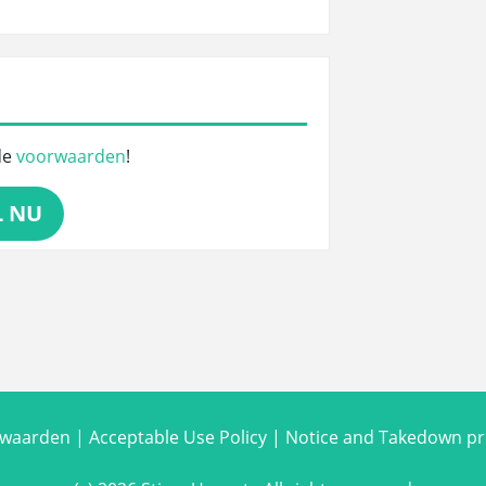
de
voorwaarden
!
L NU
rwaarden
|
Acceptable Use Policy
|
Notice and Takedown p