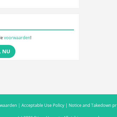
de
voorwaarden
!
L NU
rwaarden
|
Acceptable Use Policy
|
Notice and Takedown p