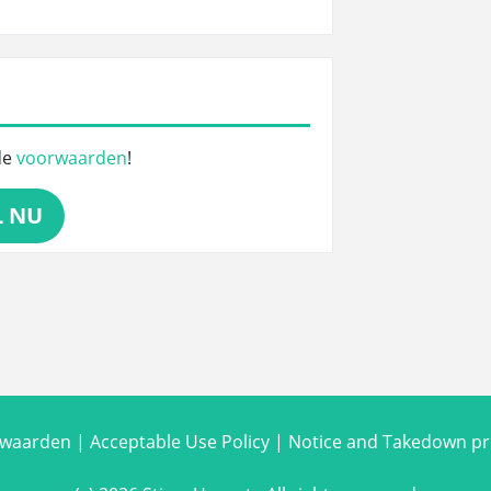
de
voorwaarden
!
L NU
rwaarden
|
Acceptable Use Policy
|
Notice and Takedown p